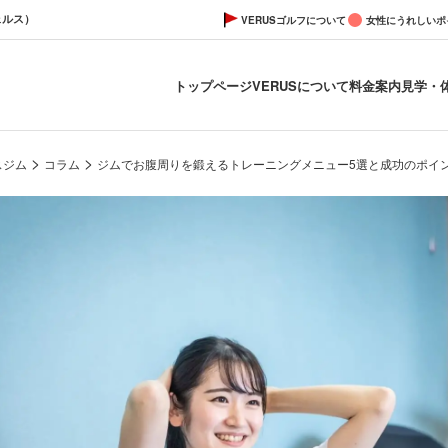
ェルス）
VERUSゴルフについて
女性にうれしいポ
トップページ
VERUSについて
料金案内
見学・
>
>
スジム
コラム
ジムでお腹周りを鍛えるトレーニングメニュー5選と成功のポイ