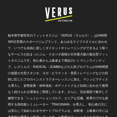
栃木県宇都宮市のフィットネスジム「VERUS〈ヴェルス〉」は24時間
365日営業のスポーツジムブランド。あらゆるライフスタイルに合わせ
て、いつでも自由に楽しくダイエットやトレーニングができるよう様々
なサービスが詰まったジム・スタジオ面積が日本最大級の複合型フィッ
トネスジムです。初心者から上級者まで満足のいくマシンラインナッ
プ、レズミルズ・RADICAL・ZUMBAなどの人気プログラムが24時間受
け放題の大型スタジオ。ヨガ・ピラティス・美尻トレーニングなどの目
的に応じたプロのインストラクターレッスンに加え、マシンピラティス
も導入し、姿勢改善・体幹強化・ボディメイクなど目的に合わせて無理
なく続けられる環境をご用意しています。さらに、完全個室で集中して
練習できる「シュミレーションゴルフ」エリアも完備。世界のプロも使
用する高性能シミュレーター「TRACKMAN」を導入し、初心者の方に
は安心して始められるサポートプログラムを、経験者・上級者の方には
本格的な環境をご提供しています。お客様のフィットネスをサポートす