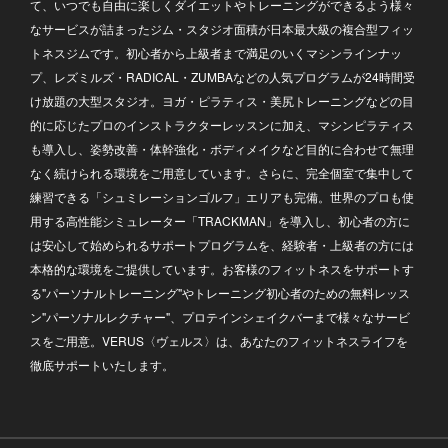
て、いつでも自由に楽しくダイエットやトレーニングができるよう様々
なサービスが詰まったジム・スタジオ面積が日本最大級の複合型フィッ
トネスジムです。初心者から上級者まで満足のいくマシンラインナッ
プ、レズミルズ・RADICAL・ZUMBAなどの人気プログラムが24時間受
け放題の大型スタジオ。ヨガ・ピラティス・美尻トレーニングなどの目
的に応じたプロのインストラクターレッスンに加え、マシンピラティス
も導入し、姿勢改善・体幹強化・ボディメイクなど目的に合わせて無理
なく続けられる環境をご用意しています。さらに、完全個室で集中して
練習できる「シュミレーションゴルフ」エリアも完備。世界のプロも使
用する高性能シミュレーター「TRACKMAN」を導入し、初心者の方に
は安心して始められるサポートプログラムを、経験者・上級者の方には
本格的な環境をご提供しています。お客様のフィットネスをサポートす
る"パーソナルトレーニング"やトレーニング初心者のための無料レッス
ン"パーソナルレクチャー"、プロテインシェイクバーまで様々なサービ
スをご用意。VERUS〈ヴェルス〉は、あなたのフィットネスライフを
徹底サポートいたします。