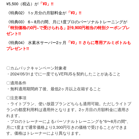
¥5,500（税込）が
「¥0」!!
《特典02》
1
ヶ月分の月額料金が
「¥0」!!
《特典03》 6～8月の間、月に1度プロのパーソナルトレーニングが
「特別価格の0円~で受けられる」計9,900円相当の特別クーポンプレ
ゼント!!
《特典04》 水素水サーバー
2
ヶ月
「¥0」!! さらに専用アルミボトルも
プレゼント!!
〇カムバックキャンペーン対象者
・2024/05/31までに一度でもVERUSを契約したことがあること
〇適用条件
・無料適用期間終了後、最低2ヶ月以上在籍すること
〇注意事項
・ライトプラン、使い放題プランどちらも適用可能。ただしライトプ
ランの都度利用料は適用外となります。2ヶ月目の月額料金に適用さ
れます。
・プロのトレーナーによるパーソナルトレーニングを"6〜8月の間"、
月に1度まで通常価格より3,300円引きの価格で受けることができま
す。価格はトレーナーにより異なります。