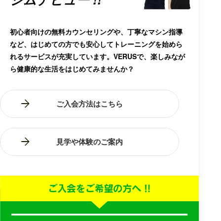
※退会申請日を起点とした返金は承っておりません。
回答内容
・その他、当社サービスの提供および運営に必要な情報
初心者向けの無料カウンセリングや、丁寧なマシン指導
など、はじめての方でも安心してトレーニングを始めら
5. 個人情報の共同利用
れるサービスが充実しています。VERUSで、楽しみなが
当社は、「4. 個人情報の取得」に記載する個人情報を、「7. 個
ら健康的な生活をはじめてみませんか？
人情報の利用」に掲げる利用目的の達成に必要な範囲内におい
て、以下の範囲で共同利用する場合があります。
共同利用する個人情報の項目
ご入会方法はこちら
「4. 個人情報の取得」に記載する情報
共同利用する者の範囲
・本部（MESSI株式会社）
見学や体験のご案内
・各VERUS
・その他、当社が運営または管理する施設、サービス
共同利用する目的
「7. 個人情報の利用」に記載する利用目的の範囲内
共同利用の管理責任者
栃木県宇都宮市鶴田町1457-6
MESSI株式会社
代表取締役社長 横山 翔太