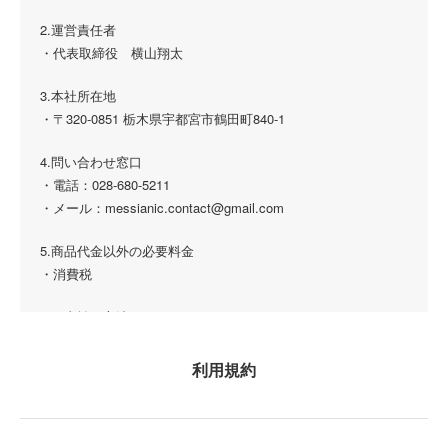
2.運営責任者
3. 個人情報の定義
・代表取締役 横山翔太
本プライバシーポリシーにおける「個人情報」とは、生存する
個人に関する情報であって、次のいずれかに該当するものをい
3.本社所在地
います。
・〒320-0851 栃木県宇都宮市鶴田町840-1
・当該情報に含まれる氏名、生年月日その他の記述等により特
定の個人を識別することができるもの
4.問い合わせ窓口
・他の情報と容易に照合することができ、それにより特定の個
・電話：028-680-5211
人を識別することができるもの
・メール：messianic.contact@gmail.com
・個人識別符号が含まれるもの
5.商品代金以外の必要料金
・消費税
4. 個人情報の取得
当社がお客様から個人情報を取得する場合には、適正かつ公正
6.お支払い方法
な手段により行い、法令により例外として扱うことが認められ
・クレジットカード決済
ている場合を除き、あらかじめ利用目的を明示し、ご承諾をい
利用規約
7.代金の支払い時期
ただいたうえで、その目的達成に必要な範囲で取得いたしま
・月会費の決済日は、初月・2ヶ月目は申し込み時、3ヶ月目以
す。
降は毎月20日となります。都度利用料金については、月末締め
当社がお客様より取得する個人情報は以下のとおりです。