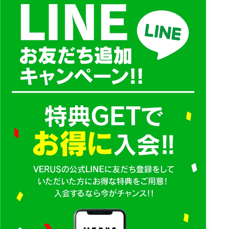
6. 個人情報の委託
当社は、業務を円滑に進め、お客様により良いサービスを提供
するため、「7. 個人情報の利用」に掲げる利用目的の達成に必
要な範囲内において、お客様の個人情報の取扱いを外部事業者
に委託する場合があります。
主な委託先は以下のとおりです。
・会員管理システム提供事業者
・決済代行会社
・集金代行会社
・入退館管理システム提供事業者
・防犯カメラ、セキュリティカメラ、AIカメラ等の機器、シス
テム、解析サービス提供事業者
・予約システム、配信システム、メール配信、LINE配信、アン
ケート、マーケティング支援等のサービス提供事業者
・その他、当社サービスの提供、管理、運営、保守、改善に必
要な業務委託先
当社は、委託先に対して個人情報を提供する場合、委託先にお