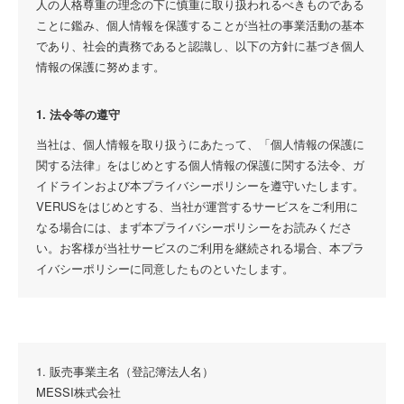
人の人格尊重の理念の下に慎重に取り扱われるべきものである
ことに鑑み、個人情報を保護することが当社の事業活動の基本
であり、社会的責務であると認識し、以下の方針に基づき個人
情報の保護に努めます。
1. 法令等の遵守
当社は、個人情報を取り扱うにあたって、「個人情報の保護に
関する法律」をはじめとする個人情報の保護に関する法令、ガ
イドラインおよび本プライバシーポリシーを遵守いたします。
VERUSをはじめとする、当社が運営するサービスをご利用に
なる場合には、まず本プライバシーポリシーをお読みくださ
い。お客様が当社サービスのご利用を継続される場合、本プラ
イバシーポリシーに同意したものといたします。
2. 個人情報取扱事業者の表示
栃木県宇都宮市鶴田町1457-6
MESSI株式会社
1. 販売事業主名（登記簿法人名）
代表取締役社長 横山 翔太
MESSI株式会社