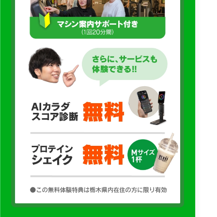
活用および提供
・その他、当社サービスの提供、管理、改善および新サービス
の開発に必要な目的
当社は、AIカメラ等の運用にあたり、取得する情報の範囲を必
要な範囲にとどめるよう努めるとともに、アクセス権限の管
理、保存期間の管理、外部提供の管理、委託先の監督その他適
切な安全管理措置を講じます。
また、AIカメラ等の設置場所、利用目的その他必要な事項につ
いて、施設内掲示、ホームページ、会員規約、同意画面その他
当社所定の方法により周知するものとします。
9. 個人情報の管理・保護について
当社は、個人情報を取り扱う際には、管理責任者を置き、お客
様からの届出等を基に情報の正確性を保ち、適切かつ厳重な管
理を行うとともに、外部への流出防止に努めます。
また、外部からの不正アクセス、紛失、破壊、改ざん、漏洩等
の危険に対して、適切かつ合理的なレベルの組織的、物理的、
人的、技術的な安全対策を実施し、個人情報の保護に努めま