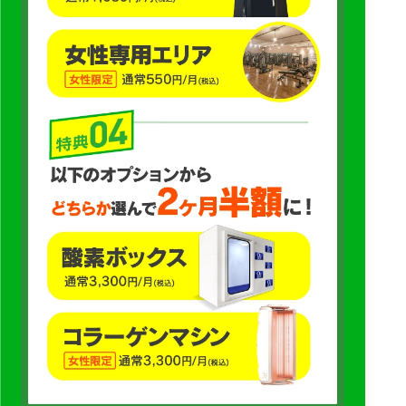
・個人を識別できない形式に加工した統計情報の作成、分析、
活用および提供のため
・アンケート、モニター、口コミ、利用状況等の分析によるサ
ービス改善およびマーケティング施策の効果測定のため
・利用規約、本プライバシーポリシー、各種ルールの変更、サ
ービスの停止・中止、重要なお知らせ等の通知のため
・法令、行政機関、裁判所等からの要請に対応するため
・その他、上記利用目的に付随する目的
当社は、AIカメラ等により取得した映像、画像、解析情報につ
いて、原則として、個人を特定することを主たる目的として利
用いたしません。
ただし、事故、トラブル、盗難、迷惑行為、不正利用、規約違
反、施設の安全管理上必要な場合、またはサービス改善、利便
性向上、新サービスの提供その他正当な利用目的の達成に必要
な場合には、法令の範囲内で、会員情報、入館履歴、施設利用
履歴その他当社が保有する情報と照合し、必要な範囲で確認・
利用することがあります。
当社は、利用目的が変更前と関連性を有すると合理的に認めら
れる場合に限り、個人情報の利用目的を変更するものとしま
す。利用目的の変更を行った場合、変更後の目的について、当