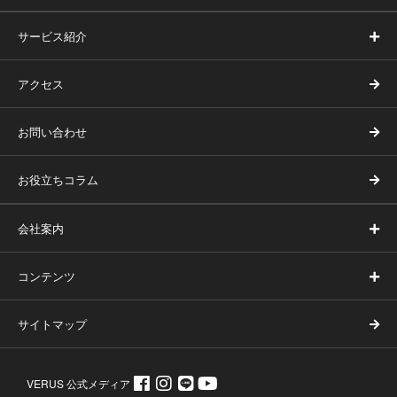
れている場合がありますが、当社は外部ホームページにおける
個人情報の保護などに関する内容については責任を負いませ
サービス紹介
ん。
アクセス
16. お問い合わせ先
栃木県宇都宮市鶴田町1457-6
お問い合わせ
VERUS宇都宮店
TEL.028-680-5211
お役立ちコラム
会社案内
コンテンツ
サイトマップ
VERUS 公式メディア