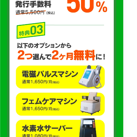
済、返金、支払管理のため
・当社または各クラブからの連絡、お問い合わせ対応、各種通
知のため
・当社または各クラブのイベント、キャンペーン、サービス、
商品、各種プログラム等の案内および運営のため
・各クラブにおける防犯、安全管理、事故防止、トラブル対
応、盗難防止、不正利用の防止、施設秩序の維持のため
・施設内の混雑状況、利用状況、滞在時間、動線、エリア別利
用傾向等の把握、分析および可視化のため
・施設レイアウト、マシン配置、スタッフ配置、サービス内
容、プログラム内容、導線設計、混雑緩和等の改善のため
・当社または各クラブが提供するサービス等の品質向上、改
善、新サービスの開発のため
・AIカメラ等により取得した映像、画像その他の情報の解析、
およびこれらを用いた機械学習、AIモデルの構築、アルゴリズ
ムの精度向上、研究開発のため
・AIカメラ等により生成された解析結果や統計情報を用いた、
混雑状況の可視化、安全管理、不正検知、利便性向上、機能改
善、新サービス提供のため