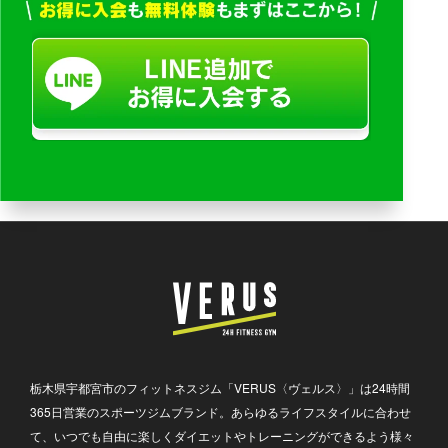
す。
当社は、個人情報について、利用目的の達成に必要な範囲内で
保存し、保存期間の経過後または利用目的の達成後、法令上ま
たは業務上必要な保存期間を除き、適切な方法により廃棄また
は消去いたします。
10. 第三者提供の制限
当社は、あらかじめお客様からのご承諾を得ている場合、法令
に基づく場合、または個人情報保護法その他の法令により認め
られている場合を除き、お客様の個人情報を第三者に提供・開
示いたしません。
なお、業務委託先への提供、共同利用、事業承継に伴う提供そ
の他法令上第三者提供に該当しない場合については、この限り
ではありません。
第三者提供に該当する場合は、必要に応じて本人の同意取得、
記録の作成・保存その他法令に基づく対応を行います。
栃木県宇都宮市のフィットネスジム「VERUS〈ヴェルス〉」は24時間
365日営業のスポーツジムブランド。あらゆるライフスタイルに合わせ
11. 委託先の監督
て、いつでも自由に楽しくダイエットやトレーニングができるよう様々