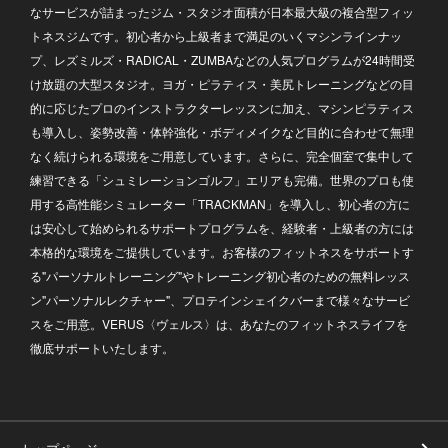
当社がお客様の個人情報の取扱いを第三者に委託する場合、委
なサービスが詰まったジム・スタジオ面積が日本最大級の複合型フィッ
託先に対して個人情報を厳重に管理することを義務付け、必要
トネスジムです。初心者から上級者まで満足のいくマシンラインナッ
かつ適切な監督を行います。
プ、レズミルズ・RADICAL・ZUMBAなどの人気プログラムが24時間受
け放題の大型スタジオ。ヨガ・ピラティス・美尻トレーニングなどの目
12. 安全管理措置
的に応じたプロのインストラクターレッスンに加え、マシンピラティス
も導入し、姿勢改善・体幹強化・ボディメイクなど目的に合わせて無理
当社は、お客様の個人情報を厳重に管理し、不正アクセス、紛
失、破壊、改ざん、漏洩等に対する適切かつ厳重な予防措置お
なく続けられる環境をご用意しています。さらに、完全個室で集中して
よび安全対策を講じ、危険防止に努めます。
練習できる「シュミレーションゴルフ」エリアも完備。世界のプロも使
また、当社は、違法または不当な行為を助長する等の不適正な
用する高性能シミュレーター「TRACKMAN」を導入し、初心者の方に
方法により、お客様の個人情報を利用いたしません。
は安心して始められるサポートプログラムを、経験者・上級者の方には
AIカメラ等により取得した映像、画像、解析情報についても、
本格的な環境をご提供しています。お客様のフィットネスをサポートす
アクセス権限の管理、保存期間の管理、外部提供の管理、委託
る"パーソナルトレーニング"やトレーニング初心者のための無料レッス
先の監督その他適切な安全管理措置を講じます。
ン"パーソナルレクチャー"、プロテインシェイクバーまで様々なサービ
スをご用意。VERUS〈ヴェルス〉は、あなたのフィットネスライフを
13. 個人情報の開示・訂正・追加・削除・利用停止・消去等
徹底サポートいたします。
当社がお預かりするお客様の個人情報または第三者提供記録に
関して、お客様が個人情報の開示、訂正、追加、削除、利用停
止、消去、第三者提供の停止等をご希望される場合には、下記