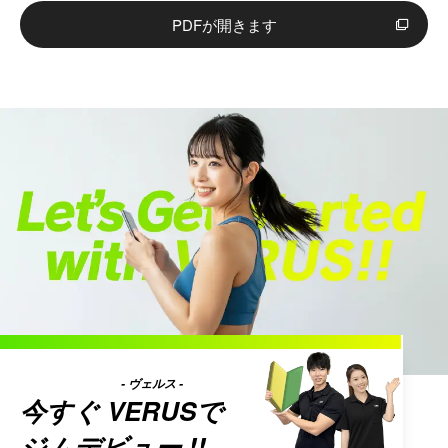
翌月10日のお支払いとなります。その他レッスンチケットや物
・会員の氏名、年齢、性別、生年月日、住所、電話番号、勤務
PDFが開きます
販購入については、申し込み時のお支払いとなります。
先、通学先、緊急連絡先、家族構成、メールアドレス、顔写真
※ご利用のカード会社によって引落日が異なります。
・会費等の支払いまたは返金等に使用する会員の金融機関口座
情報
8.サービスの提供時期
・各クラブの入館履歴、施設利用履歴
・本サービスは会員としての登録手続きが完了次第ご利用いた
・施設内に設置されたセキュリティカメラ、防犯カメラ、AIカ
だけます。
メラ等により撮影・記録された映像、画像およびこれらに付随
する情報
9.物販について
・AIカメラ等により撮影・記録された映像、画像等から抽出ま
・購入手続き完了後、直ちにご利用可能です。基本的に発送や
たは解析される身体的特徴、骨格、姿勢、動作、属性情報、推
お届けサービスはございませんので、ご了承下さい。
定年齢、性別、滞在時間、利用エリア、動線、混雑状況その他
の行動記録に関する情報
10.返品・交換・返金について
・入会申込時に会員より提示を受けた運転免許証、パスポー
・サービス、物販商品の特性上、基本的に返品・返金は承って
ト、健康保険証等、会員の身分を証明する書類の記載事項
おりませんのでご了承ください。物販商品に欠陥がある場合の
・各クラブが必要と認めた場合に、会員の住民票等の内容を確
み交換が可能ですので、ご連絡ください。
認し記録すること、または写しを取得することにより得た記載
内容情報
11.サービスの解約について
- ヴェルス -
・見学、体験、ビジター利用、同伴利用、各種スクール、イベ
今すぐ
VERUS
で
・会員が退会を希望される場合は、退会希望月の前月5日まで
ント等の申込みおよび参加に伴う必要記載事項
にご来店いただき、店頭にて解約手続きを承ります。
ジムデビュー !!
・お問い合わせ、アンケート、モニター、キャンペーン等への