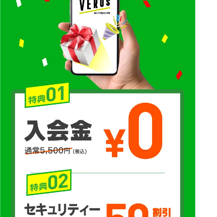
ける個人情報の取扱いについて必要かつ適切な監督を行いま
す。
また、当社は、決済業務委託会社に対して、お客様の各クラブ
利用料金等のクレジットカード決済業務を委託する場合があり
ます。この場合、お客様に対して、決済業務委託会社よりクレ
ジットカード情報等の提供を求められることがありますが、当
社では当該クレジットカード情報を取得しない場合がありま
す。
7. 個人情報の利用
当社は、取得したお客様の個人情報を、以下の利用目的の範囲
内でのみ利用することとし、お客様ご本人の同意がある場合ま
たは法令で認められている場合を除き、その目的の範囲を超え
た利用はいたしません。
・会員の本人確認
・入会、退会、休会、プラン変更、オプション契約、各種手続
き等の管理
・会員管理、施設利用管理、予約管理、入退館管理のため
・各クラブ利用料金、商品代金、サービス利用料等の請求、決