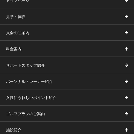
トップページ
「16. お問い合わせ先」よりお問い合わせください。
お客様ご本人から個人情報の開示、訂正、追加、削除、利用停
止、消去、第三者提供の停止等のお求めがあった場合には、当
見学・体験
社は必要に応じて遅滞なく調査を行い、法令に従い、合理的か
つ必要な範囲内において速やかに対応いたします。
入会のご案内
なお、各種手続きに際しては、ご本人であることを確認させて
いただく場合があります。また、開示等の手続きにあたり、手
数料をいただく場合がありますのでご了承ください。
料金案内
14. 見直し
サポートスタッフ紹介
当社は、保有する個人情報に関して適用される日本の法令、そ
の他規範を遵守するとともに、上記各項目の内容を適宜見直
パーソナルトレーナー紹介
し、必要に応じて変更・改善してまいります。
本プライバシーポリシーの変更を行う際は、当社ホームページ
女性にうれしいポイント紹介
への公表をもって変更とさせていただきます。
ゴルフプランのご案内
15. 免責事項について
当社のホームページには、外部ホームページへのリンクが含ま
施設紹介