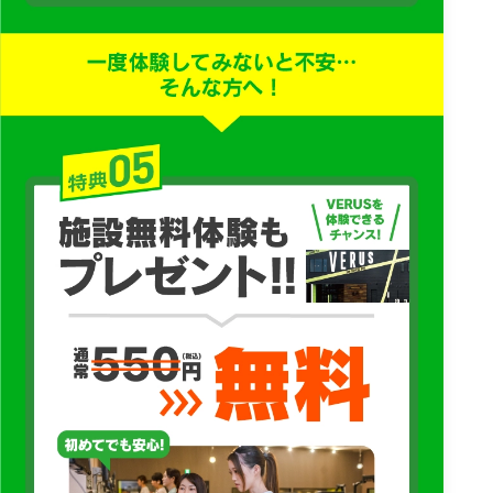
社所定の方法により通知または公表するものとします。
8. AIカメラ等の利用について
当社は、施設の安全管理、混雑状況の把握、サービス品質向
上、施設運営の改善、不正利用の防止、新サービスの開発等を
目的として、施設内にAIカメラ等を設置する場合があります。
AIカメラ等により取得した映像、画像および解析情報は、以下
の目的で利用することがあります。
・施設内の混雑状況の把握および可視化
・利用エリア、滞在時間、動線、利用傾向等の分析
・事故、トラブル、迷惑行為、不正利用、規約違反等の防止お
よび対応
・施設内の安全管理および防犯
・サービス品質、施設レイアウト、マシン配置、スタッフ配
置、プログラム内容等の改善
・施設利用者の利便性向上
・AI解析、機械学習、AIモデルの構築、アルゴリズムの精度向
上、研究開発
・個人を識別できない形式に加工した統計情報の作成、分析、