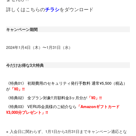
詳しくはこちらの
チラシ
をダウンロード
キャンペーン期間
2024年1月4日（木）〜1月31日（水）
今だけお得な3大特典
《特典01》 初期費用のセキュリティ発行手数料 通常¥5,500（税込）
が
「¥0」!!
《特典02》 全プラン対象!!月額料金3ヶ月分が
「¥0」!!
《特典03》 VERUS会員様のご紹介なら
「Amazonギフトカード
¥3,000分プレゼント」!!
※ 入会日に関わらず、
1
月
1
日から
3
月
31
日までキャンペーン適応とな