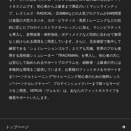
トネスジムです。初心者から上級者まで満足のいくマシンラインナッ
プ、レズミルズ・RADICAL・ZUMBAなどの人気プログラムが24時間受
け放題の大型スタジオ。ヨガ・ピラティス・美尻トレーニングなどの目
的に応じたプロのインストラクターレッスンに加え、マシンピラティス
も導入し、姿勢改善・体幹強化・ボディメイクなど目的に合わせて無理
なく続けられる環境をご用意しています。さらに、完全個室で集中して
練習できる「シュミレーションゴルフ」エリアも完備。世界のプロも使
用する高性能シミュレーター「TRACKMAN」を導入し、初心者の方に
は安心して始められるサポートプログラムを、経験者・上級者の方には
本格的な環境をご提供しています。お客様のフィットネスをサポートす
る"パーソナルトレーニング"やトレーニング初心者のための無料レッス
ン"パーソナルレクチャー"、プロテインシェイクバーまで様々なサービ
スをご用意。VERUS〈ヴェルス〉は、あなたのフィットネスライフを
徹底サポートいたします。
トップページ