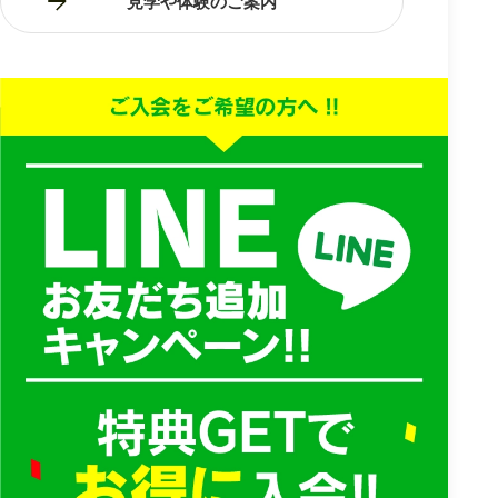
見学や体験のご案内
個人情報保護方針
MESSI株式会社（以下「当社」といいます）は、個人情報が個人の人
格尊重の理念の下に慎重に取扱われるべきものであることに鑑み、個
人情報を保護することが当社の事業活動の基本であり社会的責務であ
ると認識し、以下の方針に基づき個人情報の保護に努めます。
1.個人情報の収集・利用・提供
当社は、公正な事業活動に必要な範囲に限定して、お客様の個人情報
を適切に収集・利用・提供いたします。
2.個人情報の適正管理
個人情報保護方針に同意します
当社は、個人情報への不正アクセス、個人情報の紛失・破壊・改ざ
ん・漏えいなどを防止するため、合理的な安全対策を講じるととも
に、必要な是正措置を講じます。
3.個人情報に関する法令などの遵守
当社は、個人情報の保護に関する法令・ガイドラインを遵守して、お
客様の個人情報を取り扱います。
4.個人情報保護の維持・改善
当社は、個人情報の取扱いが適正に行われるよう個人情報保護管理者
を設置し、従業者への教育・取扱いの点検などを行うと共に、個人情
報保護の取組みを継続的に見直し、改善・向上に努めてまいります。
個人情報の取扱について