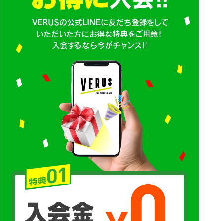
1.個人情報の利用目的
当社は、お客様のお名前・ご住所・電話番号・生年月日・E-MAILアド
レスなどの個人情報および当社との取引状況などの情報を以下の目的
で利用いたします。
1.当社および当社のグループ会社の商品の発送、カタログやDMの送
付、関連するアフターサービス、新商品・サービスに関する情報のお
知らせのため。
2.当社および当社のグループ会社の通信販売や店頭販売に関する事業
活動のため。
3.当社および当社のグループ会社の他の営業のご案内のため。
4.当社および当社のグループ会社が適切と判断した会社・団体カタロ
グやDMなどの送付のため。
5.当社および当社のグループ会社とのお取引に関する債権管理のた
め。
2.個人情報の提供
当社および当社のグループ会社がお客様から収集させていただいた個
人情報は、下記のいずれかに該当する場合を除き、第三者に提供・開
示などをすることはありません。
1. 当社のグループ会社に対して、お客様に明示した利用目的の達成に
必要な範囲で個人情報を提供して共同利用する場合。
2. 当社および当社のグループ会社の合併・分社化・営業譲渡などによ
る事業の承継に伴って、個人情報を提供する場合。
3. 法令などに基づく場合。
4. お客様および第三者の生命・身体・財産などに重大な損害が発生す
ることを防止するために必要と判断した場合。
5. お客様の事前の承認・同意を得た場合。