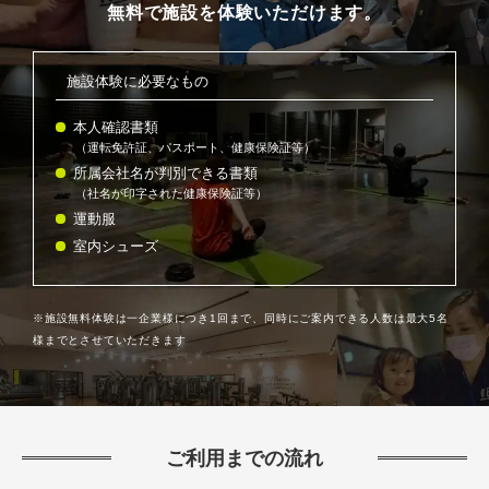
無料で施設を体験いただけます。
施設体験に必要なもの
本人確認書類
（運転免許証、パスポート、健康保険証等）
所属会社名が判別できる書類
（社名が印字された健康保険証等）
運動服
室内シューズ
※施設無料体験は一企業様につき1回まで、同時にご案内できる人数は最大5名
様までとさせていただきます
ご利用までの流れ