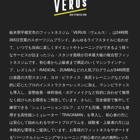
栃木県宇都宮市のフィットネスジム「VERUS〈ヴェルス〉」は24時間
365日営業のスポーツジムブランド。あらゆるライフスタイルに合わせ
て、いつでも自由に楽しくダイエットやトレーニングができるよう様々
なサービスが詰まったジム・スタジオ面積が日本最大級の複合型フィッ
トネスジムです。初心者から上級者まで満足のいくマシンラインナッ
プ、レズミルズ・RADICAL・ZUMBAなどの人気プログラムが24時間受
け放題の大型スタジオ。ヨガ・ピラティス・美尻トレーニングなどの目
的に応じたプロのインストラクターレッスンに加え、マシンピラティス
も導入し、姿勢改善・体幹強化・ボディメイクなど目的に合わせて無理
なく続けられる環境をご用意しています。さらに、完全個室で集中して
練習できる「シュミレーションゴルフ」エリアも完備。世界のプロも使
用する高性能シミュレーター「TRACKMAN」を導入し、初心者の方に
は安心して始められるサポートプログラムを、経験者・上級者の方には
本格的な環境をご提供しています。お客様のフィットネスをサポートす
る"パーソナルトレーニング"やトレーニング初心者のための無料レッス