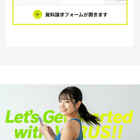
※
貴社名・貴所名
※
ご担当者名
※
ふりがな
※
メールアドレス