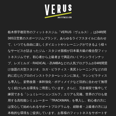
栃木県宇都宮市のフィットネスジム「VERUS〈ヴェルス〉」は24時間
365日営業のスポーツジムブランド。あらゆるライフスタイルに合わせ
て、いつでも自由に楽しくダイエットやトレーニングができるよう様々
なサービスが詰まったジム・スタジオ面積が日本最大級の複合型フィッ
トネスジムです。初心者から上級者まで満足のいくマシンラインナッ
プ、レズミルズ・RADICAL・ZUMBAなどの人気プログラムが24時間受
け放題の大型スタジオ。ヨガ・ピラティス・美尻トレーニングなどの目
的に応じたプロのインストラクターレッスンに加え、マシンピラティス
も導入し、姿勢改善・体幹強化・ボディメイクなど目的に合わせて無理
なく続けられる環境をご用意しています。さらに、完全個室で集中して
練習できる「シュミレーションゴルフ」エリアも完備。世界のプロも使
用する高性能シミュレーター「TRACKMAN」を導入し、初心者の方に
は安心して始められるサポートプログラムを、経験者・上級者の方には
本格的な環境をご提供しています。お客様のフィットネスをサポートす