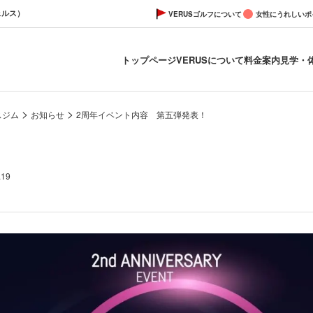
ェルス）
VERUSゴルフについて
女性にうれしいポ
トップページ
VERUSについて
料金案内
見学・
>
>
スジム
お知らせ
2周年イベント内容 第五弾発表！
！
.19