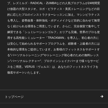
プ、レズミルズ・RADICAL・ZUMBAなどの人気プログラムが24時間受
け放題の大型スタジオ。ヨガ・ピラティス・美尻トレーニングなどの目
的に応じたプロのインストラクターレッスンに加え、マシンピラティス
も導入し、姿勢改善・体幹強化・ボディメイクなど目的に合わせて無理
なく続けられる環境をご用意しています。さらに、完全個室で集中して
練習できる「シュミレーションゴルフ」エリアも完備。世界のプロも使
用する高性能シミュレーター「TRACKMAN」を導入し、初心者の方に
は安心して始められるサポートプログラムを、経験者・上級者の方には
本格的な環境をご提供しています。お客様のフィットネスをサポートす
る"パーソナルトレーニング"やトレーニング初心者のための無料レッス
ン"パーソナルレクチャー"、プロテインシェイクバーまで様々なサービ
スをご用意。VERUS〈ヴェルス〉は、あなたのフィットネスライフを
徹底サポートいたします。
トップページ