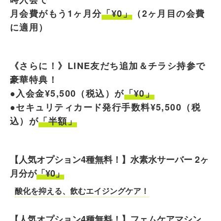
月会費がもう1ヶ月分
「¥0」
（2ヶ月目の会費
に適用）
《さらに！》LINE友だち追加＆チラシ持参で
豪華特典！
●入会金¥5,500（税込）が
「¥0」
●セキュリティカード発行手数料¥5,500（税
込）が
「半額」
【人気オプション4種無料！】水素水サーバー 2ヶ
月分が
「¥0」
酸化を抑える、飲むエイジングケア！
【人気オプション4種無料！】フェムケアマシン