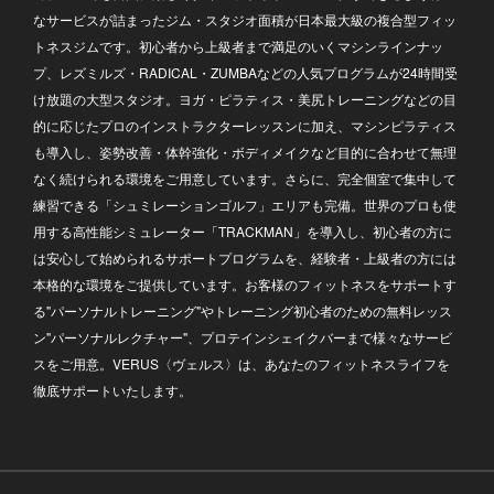
なサービスが詰まったジム・スタジオ面積が日本最大級の複合型フィッ
トネスジムです。初心者から上級者まで満足のいくマシンラインナッ
プ、レズミルズ・RADICAL・ZUMBAなどの人気プログラムが24時間受
け放題の大型スタジオ。ヨガ・ピラティス・美尻トレーニングなどの目
的に応じたプロのインストラクターレッスンに加え、マシンピラティス
も導入し、姿勢改善・体幹強化・ボディメイクなど目的に合わせて無理
なく続けられる環境をご用意しています。さらに、完全個室で集中して
練習できる「シュミレーションゴルフ」エリアも完備。世界のプロも使
用する高性能シミュレーター「TRACKMAN」を導入し、初心者の方に
は安心して始められるサポートプログラムを、経験者・上級者の方には
本格的な環境をご提供しています。お客様のフィットネスをサポートす
る"パーソナルトレーニング"やトレーニング初心者のための無料レッス
ン"パーソナルレクチャー"、プロテインシェイクバーまで様々なサービ
スをご用意。VERUS〈ヴェルス〉は、あなたのフィットネスライフを
徹底サポートいたします。