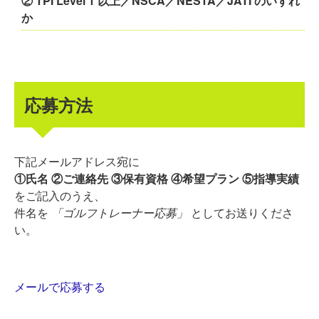
② TPI Level 1 以上／NSCA／NESTA／JATI のいずれ
か
応募方法
下記メールアドレス宛に
①氏名 ②ご連絡先 ③保有資格 ④希望プラン ⑤指導実績
をご記入のうえ、
件名を
「ゴルフトレーナー応募」
としてお送りくださ
い。
メールで応募する