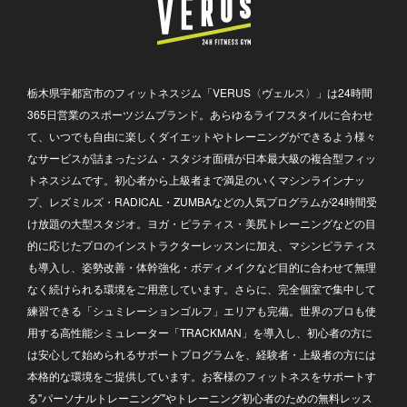
栃木県宇都宮市のフィットネスジム「VERUS〈ヴェルス〉」は24時間
365日営業のスポーツジムブランド。あらゆるライフスタイルに合わせ
て、いつでも自由に楽しくダイエットやトレーニングができるよう様々
なサービスが詰まったジム・スタジオ面積が日本最大級の複合型フィッ
トネスジムです。初心者から上級者まで満足のいくマシンラインナッ
プ、レズミルズ・RADICAL・ZUMBAなどの人気プログラムが24時間受
け放題の大型スタジオ。ヨガ・ピラティス・美尻トレーニングなどの目
的に応じたプロのインストラクターレッスンに加え、マシンピラティス
も導入し、姿勢改善・体幹強化・ボディメイクなど目的に合わせて無理
なく続けられる環境をご用意しています。さらに、完全個室で集中して
練習できる「シュミレーションゴルフ」エリアも完備。世界のプロも使
用する高性能シミュレーター「TRACKMAN」を導入し、初心者の方に
は安心して始められるサポートプログラムを、経験者・上級者の方には
本格的な環境をご提供しています。お客様のフィットネスをサポートす
る"パーソナルトレーニング"やトレーニング初心者のための無料レッス