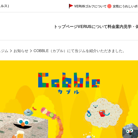
ェルス）
VERUSゴルフについて
女性にうれしいポ
トップページ
VERUSについて
料金案内
見学・
>
>
スジム
お知らせ
COBBLE（カブル）にて当ジムを紹介いただきました。