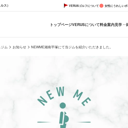
ェルス）
VERUSゴルフについて
女性にうれしいポ
トップページ
VERUSについて
料金案内
見学・
>
>
スジム
お知らせ
​NEWME湘南平塚にて当ジムを紹介いただきました。