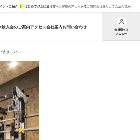
イントご紹介
はじめてジムに通う方へ
お客様の声
よくあるご質問
お役立ちコラム
法人契約
体験
入会のご案内
アクセス
会社案内
お問い合わせ
会員様向け
メニュー
ただきました。