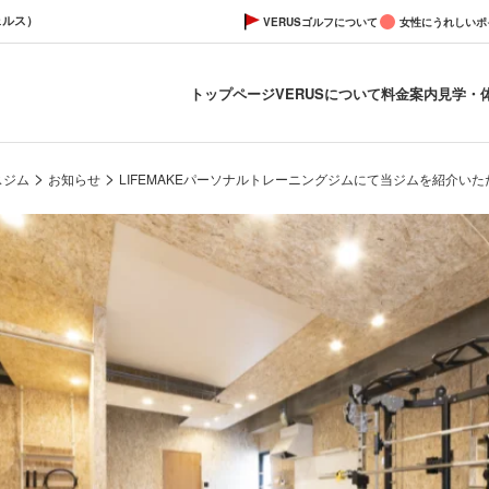
ェルス）
VERUSゴルフについて
女性にうれしいポ
トップページ
VERUSについて
料金案内
見学・
>
>
スジム
お知らせ
LIFEMAKEパーソナルトレーニングジムにて当ジムを紹介い