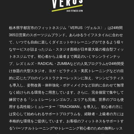
栃木県宇都宮市のフィットネスジム「VERUS〈ヴェルス〉」は24時間
365日営業のスポーツジムブランド。あらゆるライフスタイルに合わせ
て、いつでも自由に楽しくダイエットやトレーニングができるよう様々
なサービスが詰まったジム・スタジオ面積が日本最大級の複合型フィッ
トネスジムです。初心者から上級者まで満足のいくマシンラインナッ
プ、レズミルズ・RADICAL・ZUMBAなどの人気プログラムが24時間受
け放題の大型スタジオ。ヨガ・ピラティス・美尻トレーニングなどの目
的に応じたプロのインストラクターレッスンに加え、マシンピラティス
も導入し、姿勢改善・体幹強化・ボディメイクなど目的に合わせて無理
なく続けられる環境をご用意しています。さらに、完全個室で集中して
練習できる「シュミレーションゴルフ」エリアも完備。世界のプロも使
用する高性能シミュレーター「TRACKMAN」を導入し、初心者の方に
は安心して始められるサポートプログラムを、経験者・上級者の方には
本格的な環境をご提供しています。お客様のフィットネスをサポートす
る"パーソナルトレーニング"やトレーニング初心者のための無料レッス