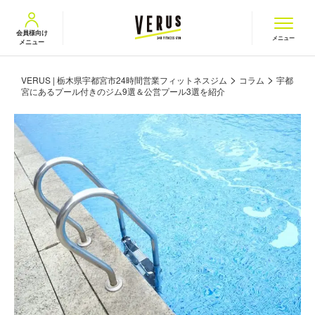
VERUS ヴェルス
会員様向け
メニュー
メニュー
>
>
VERUS | 栃木県宇都宮市24時間営業フィットネスジム
コラム
宇都
宮にあるプール付きのジム9選＆公営プール3選を紹介