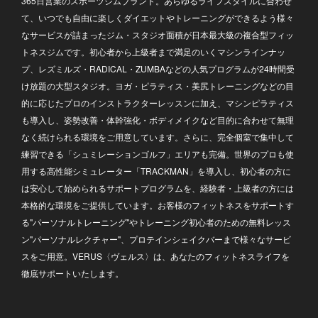
365日営業のスポーツジムブランド。あらゆるライフスタイルに合わせ
て、いつでも自由に楽しくダイエットやトレーニングができるよう様々
なサービスが詰まったジム・スタジオ面積が日本最大級の複合型フィッ
トネスジムです。初心者から上級者まで満足のいくマシンラインナッ
プ、レズミルズ・RADICAL・ZUMBAなどの人気プログラムが24時間受
け放題の大型スタジオ。ヨガ・ピラティス・美尻トレーニングなどの目
的に応じたプロのインストラクターレッスンに加え、マシンピラティス
も導入し、姿勢改善・体幹強化・ボディメイクなど目的に合わせて無理
なく続けられる環境をご用意しています。さらに、完全個室で集中して
練習できる「シュミレーションゴルフ」エリアも完備。世界のプロも使
用する高性能シミュレーター「TRACKMAN」を導入し、初心者の方に
は安心して始められるサポートプログラムを、経験者・上級者の方には
本格的な環境をご提供しています。お客様のフィットネスをサポートす
る"パーソナルトレーニング"やトレーニング初心者のための無料レッス
ン"パーソナルレクチャー"、プロテインシェイクバーまで様々なサービ
スをご用意。VERUS〈ヴェルス〉は、あなたのフィットネスライフを
徹底サポートいたします。