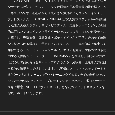
て、いつでも自由に楽しくダイエットやトレーニングができるよう様々
なサービスが詰まったジム・スタジオ面積が日本最大級の複合型フィッ
トネスジムです。初心者から上級者まで満足のいくマシンラインナッ
プ、レズミルズ・RADICAL・ZUMBAなどの人気プログラムが24時間受
け放題の大型スタジオ。ヨガ・ピラティス・美尻トレーニングなどの目
的に応じたプロのインストラクターレッスンに加え、マシンピラティス
も導入し、姿勢改善・体幹強化・ボディメイクなど目的に合わせて無理
なく続けられる環境をご用意しています。さらに、完全個室で集中して
練習できる「シュミレーションゴルフ」エリアも完備。世界のプロも使
用する高性能シミュレーター「TRACKMAN」を導入し、初心者の方に
は安心して始められるサポートプログラムを、経験者・上級者の方には
本格的な環境をご提供しています。お客様のフィットネスをサポートす
る"パーソナルトレーニング"やトレーニング初心者のための無料レッス
ン"パーソナルレクチャー"、プロテインシェイクバーまで様々なサービ
スをご用意。VERUS〈ヴェルス〉は、あなたのフィットネスライフを
徹底サポートいたします。