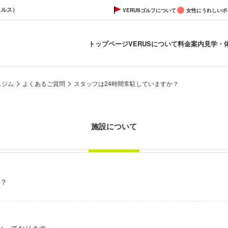
ェルス）
VERUSゴルフについて
女性にうれしいポ
トップページ
VERUSについて
料金案内
見学・
>
>
スジム
よくあるご質問
スタッフは24時間常駐していますか？
施設について
か？