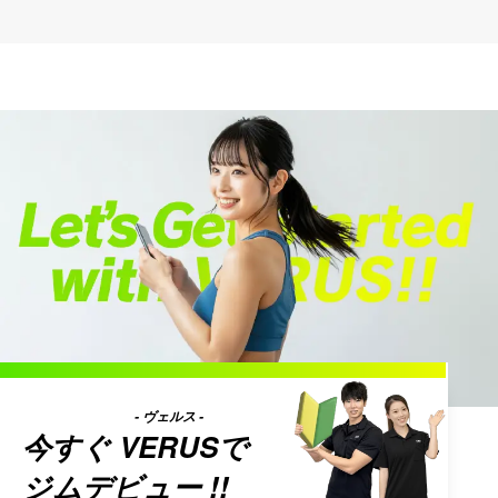
- ヴェルス -
今すぐ
VERUS
で
ジムデビュー !!