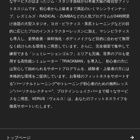
なサービスが詰まったジム・スタジオ面積が日本最大級の複合型フィッ
トネスジムです。初心者から上級者まで満足のいくマシンラインナッ
プ、レズミルズ・RADICAL・ZUMBAなどの人気プログラムが24時間受
け放題の大型スタジオ。ヨガ・ピラティス・美尻トレーニングなどの目
的に応じたプロのインストラクターレッスンに加え、マシンピラティス
も導入し、姿勢改善・体幹強化・ボディメイクなど目的に合わせて無理
なく続けられる環境をご用意しています。さらに、完全個室で集中して
練習できる「シュミレーションゴルフ」エリアも完備。世界のプロも使
用する高性能シミュレーター「TRACKMAN」を導入し、初心者の方に
は安心して始められるサポートプログラムを、経験者・上級者の方には
本格的な環境をご提供しています。お客様のフィットネスをサポートす
る"パーソナルトレーニング"やトレーニング初心者のための無料レッス
ン"パーソナルレクチャー"、プロテインシェイクバーまで様々なサービ
スをご用意。VERUS〈ヴェルス〉は、あなたのフィットネスライフを
徹底サポートいたします。
トップページ