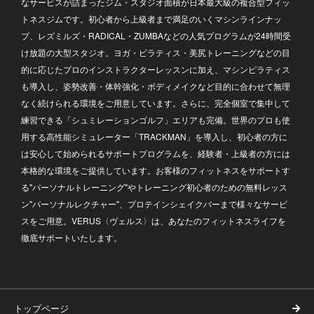
なサービスが詰まったジム・スタジオ面積が日本最大級の複合型フィッ
トネスジムです。初心者から上級者まで満足のいくマシンラインナッ
プ、レズミルズ・RADICAL・ZUMBAなどの人気プログラムが24時間受
け放題の大型スタジオ。ヨガ・ピラティス・美尻トレーニングなどの目
的に応じたプロのインストラクターレッスンに加え、マシンピラティス
も導入し、姿勢改善・体幹強化・ボディメイクなど目的に合わせて無理
なく続けられる環境をご用意しています。さらに、完全個室で集中して
練習できる「シュミレーションゴルフ」エリアも完備。世界のプロも使
用する高性能シミュレーター「TRACKMAN」を導入し、初心者の方に
は安心して始められるサポートプログラムを、経験者・上級者の方には
本格的な環境をご提供しています。お客様のフィットネスをサポートす
る"パーソナルトレーニング"やトレーニング初心者のための無料レッス
ン"パーソナルレクチャー"、プロテインシェイクバーまで様々なサービ
スをご用意。VERUS〈ヴェルス〉は、あなたのフィットネスライフを
徹底サポートいたします。
トップページ