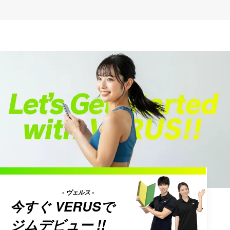
- ヴェルス -
今すぐ
VERUS
で
ジムデビュー !!