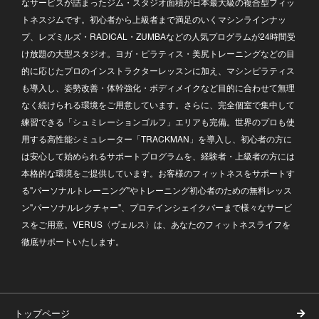
なサービスが詰まったジム・スタジオ面積が日本最大級の複合型フィッ
トネスジムです。初心者から上級者まで満足のいくマシンラインナッ
プ、レズミルズ・RADICAL・ZUMBAなどの人気プログラムが24時間受
け放題の大型スタジオ。ヨガ・ピラティス・美尻トレーニングなどの目
的に応じたプロのインストラクターレッスンに加え、マシンピラティス
も導入し、姿勢改善・体幹強化・ボディメイクなど目的に合わせて無理
なく続けられる環境をご用意しています。さらに、完全個室で集中して
練習できる「シュミレーションゴルフ」エリアも完備。世界のプロも使
用する高性能シミュレーター「TRACKMAN」を導入し、初心者の方に
は安心して始められるサポートプログラムを、経験者・上級者の方には
本格的な環境をご提供しています。お客様のフィットネスをサポートす
る"パーソナルトレーニング"やトレーニング初心者のための無料レッス
ン"パーソナルレクチャー"、プロテインシェイクバーまで様々なサービ
スをご用意。VERUS〈ヴェルス〉は、あなたのフィットネスライフを
徹底サポートいたします。
トップページ