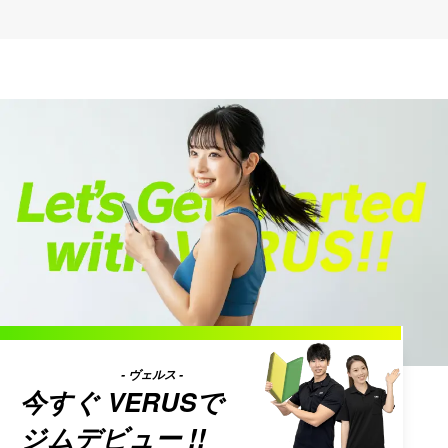
- ヴェルス -
今すぐ
VERUS
で
ジムデビュー !!