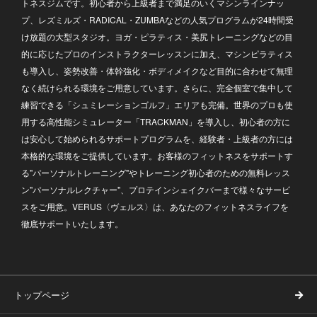
トネスジムです。初心者から上級者まで満足のいくマシンラインナッ
プ、レズミルズ・RADICAL・ZUMBAなどの人気プログラムが24時間受
け放題の大型スタジオ。ヨガ・ピラティス・美尻トレーニングなどの目
的に応じたプロのインストラクターレッスンに加え、マシンピラティス
も導入し、姿勢改善・体幹強化・ボディメイクなど目的に合わせて無理
なく続けられる環境をご用意しています。さらに、完全個室で集中して
練習できる「シュミレーションゴルフ」エリアも完備。世界のプロも使
用する高性能シミュレーター「TRACKMAN」を導入し、初心者の方に
は安心して始められるサポートプログラムを、経験者・上級者の方には
本格的な環境をご提供しています。お客様のフィットネスをサポートす
る"パーソナルトレーニング"やトレーニング初心者のための無料レッス
ン"パーソナルレクチャー"、プロテインシェイクバーまで様々なサービ
スをご用意。VERUS〈ヴェルス〉は、あなたのフィットネスライフを
徹底サポートいたします。
トップページ