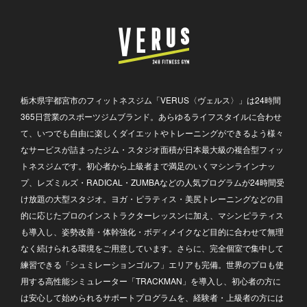
栃木県宇都宮市のフィットネスジム「VERUS〈ヴェルス〉」は24時間
365日営業のスポーツジムブランド。あらゆるライフスタイルに合わせ
て、いつでも自由に楽しくダイエットやトレーニングができるよう様々
なサービスが詰まったジム・スタジオ面積が日本最大級の複合型フィッ
トネスジムです。初心者から上級者まで満足のいくマシンラインナッ
プ、レズミルズ・RADICAL・ZUMBAなどの人気プログラムが24時間受
け放題の大型スタジオ。ヨガ・ピラティス・美尻トレーニングなどの目
的に応じたプロのインストラクターレッスンに加え、マシンピラティス
も導入し、姿勢改善・体幹強化・ボディメイクなど目的に合わせて無理
なく続けられる環境をご用意しています。さらに、完全個室で集中して
練習できる「シュミレーションゴルフ」エリアも完備。世界のプロも使
用する高性能シミュレーター「TRACKMAN」を導入し、初心者の方に
は安心して始められるサポートプログラムを、経験者・上級者の方には