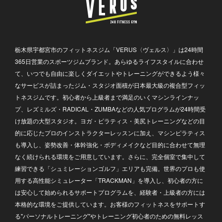
栃木県宇都宮市のフィットネスジム「VERUS〈ヴェルス〉」は24時間
365日営業のスポーツジムブランド。あらゆるライフスタイルに合わせ
て、いつでも自由に楽しくダイエットやトレーニングができるよう様々
なサービスが詰まったジム・スタジオ面積が日本最大級の複合型フィッ
トネスジムです。初心者から上級者まで満足のいくマシンラインナッ
プ、レズミルズ・RADICAL・ZUMBAなどの人気プログラムが24時間受
け放題の大型スタジオ。ヨガ・ピラティス・美尻トレーニングなどの目
的に応じたプロのインストラクターレッスンに加え、マシンピラティス
も導入し、姿勢改善・体幹強化・ボディメイクなど目的に合わせて無理
なく続けられる環境をご用意しています。さらに、完全個室で集中して
練習できる「シュミレーションゴルフ」エリアも完備。世界のプロも使
用する高性能シミュレーター「TRACKMAN」を導入し、初心者の方に
は安心して始められるサポートプログラムを、経験者・上級者の方には
本格的な環境をご提供しています。お客様のフィットネスをサポートす
る"パーソナルトレーニング"やトレーニング初心者のための無料レッス