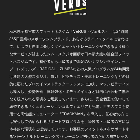
栃木県宇都宮市のフィットネスジム「VERUS〈ヴェルス〉」は24時間
365日営業のスポーツジムブランド。あらゆるライフスタイルに合わせ
て、いつでも自由に楽しくダイエットやトレーニングができるよう様々
なサービスが詰まったジム・スタジオ面積が日本最大級の複合型フィッ
トネスジムです。初心者から上級者まで満足のいくマシンラインナッ
プ、レズミルズ・RADICAL・ZUMBAなどの人気プログラムが24時間受
け放題の大型スタジオ。ヨガ・ピラティス・美尻トレーニングなどの目
的に応じたプロのインストラクターレッスンに加え、マシンピラティス
も導入し、姿勢改善・体幹強化・ボディメイクなど目的に合わせて無理
なく続けられる環境をご用意しています。さらに、完全個室で集中して
練習できる「シュミレーションゴルフ」エリアも完備。世界のプロも使
用する高性能シミュレーター「TRACKMAN」を導入し、初心者の方に
は安心して始められるサポートプログラムを、経験者・上級者の方には
本格的な環境をご提供しています。お客様のフィットネスをサポートす
る"パーソナルトレーニング"やトレーニング初心者のための無料レッス