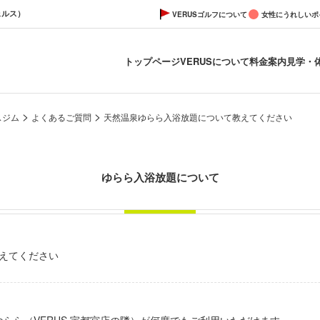
ェルス）
VERUSゴルフについて
女性にうれしいポ
トップページ
VERUSについて
料金案内
見学・
>
>
スジム
よくあるご質問
天然温泉ゆらら入浴放題について教えてください
ゆらら入浴放題について
えてください