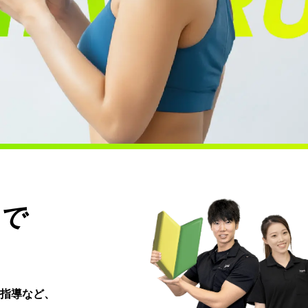
で
指導など、