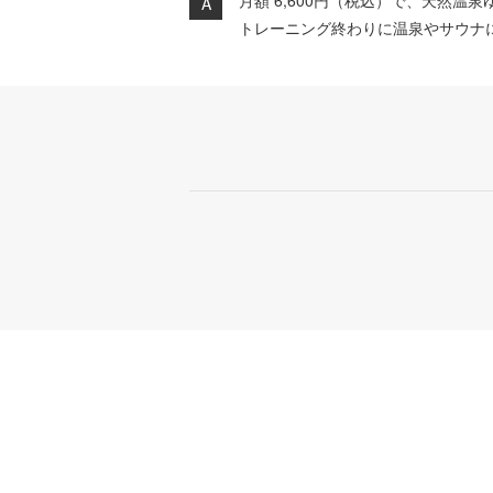
月額 6,600
円
（
税込
）
で、天然温泉
トレーニング終わりに温泉やサウナ