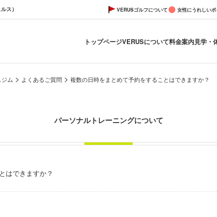
ェルス）
VERUSゴルフについて
女性にうれしいポ
トップページ
VERUSについて
料金案内
見学・
>
>
スジム
よくあるご質問
複数の日時をまとめて予約をすることはできますか？
パーソナルトレーニングについて
とはできますか？