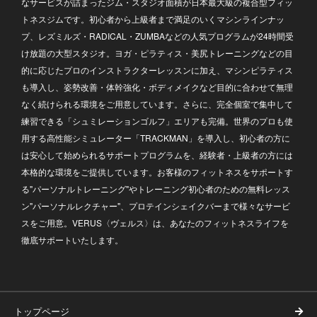
なサービスが詰まったジム・スタジオ面積が日本最大級の複合型フィッ
トネスジムです。初心者から上級者まで満足のいくマシンラインナッ
プ、レズミルズ・RADICAL・ZUMBAなどの人気プログラムが24時間受
け放題の大型スタジオ。ヨガ・ピラティス・美尻トレーニングなどの目
的に応じたプロのインストラクターレッスンに加え、マシンピラティス
も導入し、姿勢改善・体幹強化・ボディメイクなど目的に合わせて無理
なく続けられる環境をご用意しています。さらに、完全個室で集中して
練習できる「シュミレーションゴルフ」エリアも完備。世界のプロも使
用する高性能シミュレーター「TRACKMAN」を導入し、初心者の方に
は安心して始められるサポートプログラムを、経験者・上級者の方には
本格的な環境をご提供しています。お客様のフィットネスをサポートす
る"パーソナルトレーニング"やトレーニング初心者のための無料レッス
ン"パーソナルレクチャー"、プロテインシェイクバーまで様々なサービ
スをご用意。VERUS〈ヴェルス〉は、あなたのフィットネスライフを
徹底サポートいたします。
トップページ