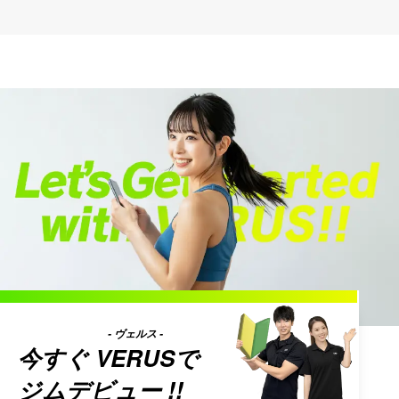
- ヴェルス -
今すぐ
VERUS
で
ジムデビュー !!