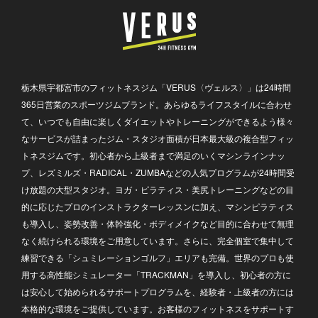
栃木県宇都宮市のフィットネスジム「VERUS〈ヴェルス〉」は24時間
365日営業のスポーツジムブランド。あらゆるライフスタイルに合わせ
て、いつでも自由に楽しくダイエットやトレーニングができるよう様々
なサービスが詰まったジム・スタジオ面積が日本最大級の複合型フィッ
トネスジムです。初心者から上級者まで満足のいくマシンラインナッ
プ、レズミルズ・RADICAL・ZUMBAなどの人気プログラムが24時間受
け放題の大型スタジオ。ヨガ・ピラティス・美尻トレーニングなどの目
的に応じたプロのインストラクターレッスンに加え、マシンピラティス
も導入し、姿勢改善・体幹強化・ボディメイクなど目的に合わせて無理
なく続けられる環境をご用意しています。さらに、完全個室で集中して
練習できる「シュミレーションゴルフ」エリアも完備。世界のプロも使
用する高性能シミュレーター「TRACKMAN」を導入し、初心者の方に
は安心して始められるサポートプログラムを、経験者・上級者の方には
本格的な環境をご提供しています。お客様のフィットネスをサポートす