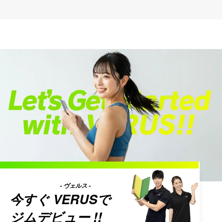
- ヴェルス -
今すぐ
VERUS
で
ジムデビュー !!