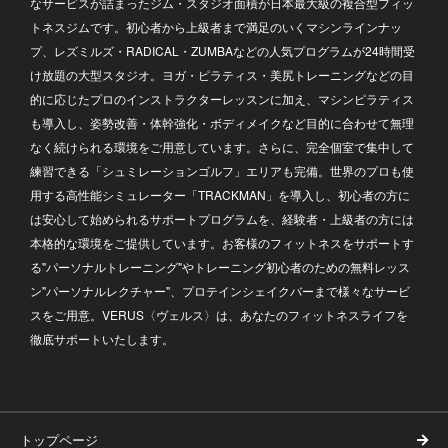
なサービスが詰まったジム・スタジオ面積が日本最大級の複合型フィッ
トネスジムです。初心者から上級者まで満足のいくマシンラインナッ
プ、レズミルズ・RADICAL・ZUMBAなどの人気プログラムが24時間受
け放題の大型スタジオ。ヨガ・ピラティス・美尻トレーニングなどの目
的に応じたプロのインストラクターレッスンに加え、マシンピラティス
も導入し、姿勢改善・体幹強化・ボディメイクなど目的に合わせて無理
なく続けられる環境をご用意しています。さらに、完全個室で集中して
練習できる「シュミレーションゴルフ」エリアも完備。世界のプロも使
用する高性能シミュレーター「TRACKMAN」を導入し、初心者の方に
は安心して始められるサポートプログラムを、経験者・上級者の方には
本格的な環境をご提供しています。お客様のフィットネスをサポートす
る"パーソナルトレーニング"やトレーニング初心者のための無料レッス
ン"パーソナルレクチャー"、プロテインシェイクバーまで様々なサービ
スをご用意。VERUS〈ヴェルス〉は、あなたのフィットネスライフを
徹底サポートいたします。
トップページ