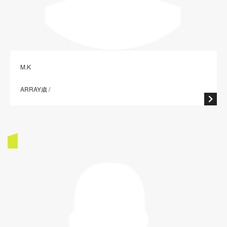
M.K
ARRAY歳 /