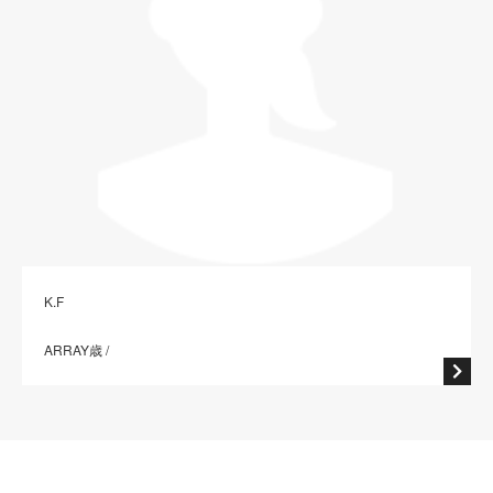
K.F
ARRAY歳 /