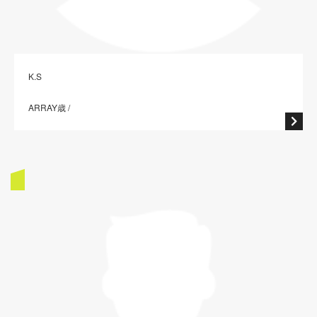
K.S
ARRAY歳 /