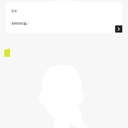
S.K
ARRAY歳 /