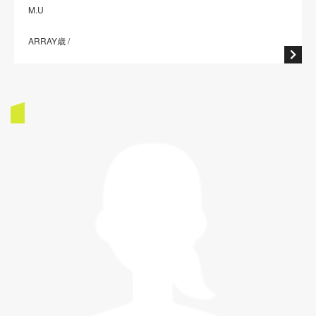
M.U
ARRAY歳 /