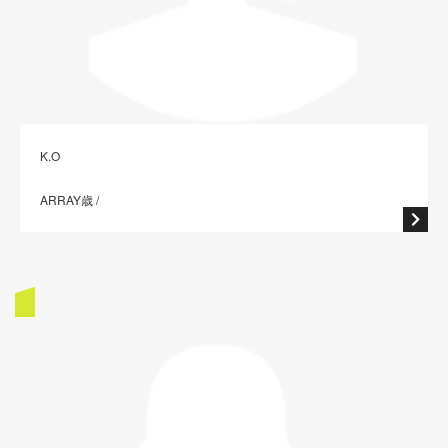
K.O
ARRAY歳 /