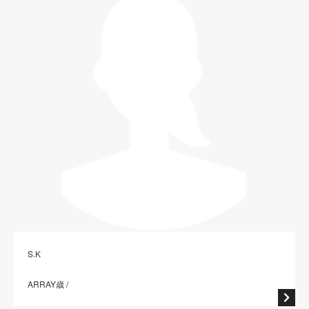
S.K
ARRAY歳 /