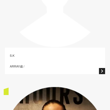
S.K
ARRAY歳 /