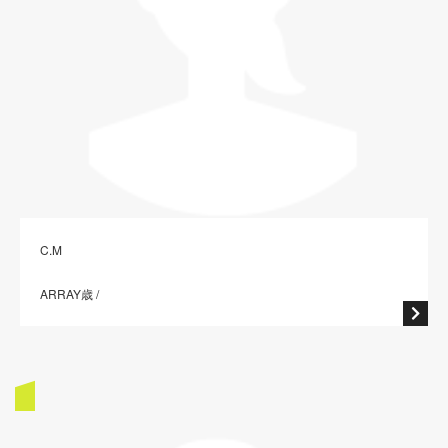
C.M
ARRAY歳 /