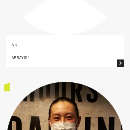
S.K
ARRAY歳 /