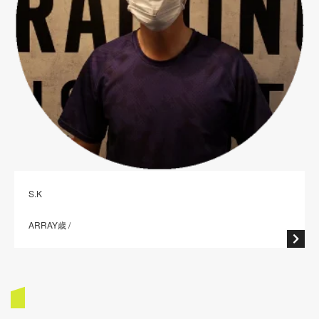
S.K
ARRAY歳 /