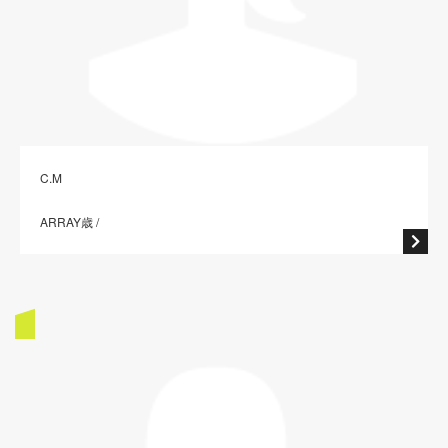
C.M
ARRAY歳 /