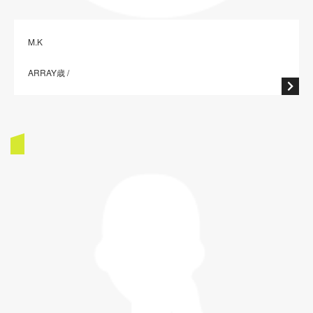
M.K
ARRAY歳 /