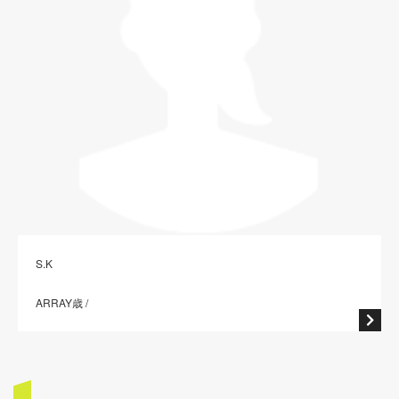
S.K
ARRAY歳 /