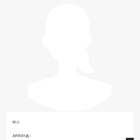
M.U
ARRAY歳 /