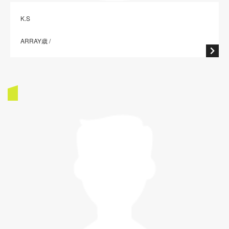
K.S
ARRAY歳 /