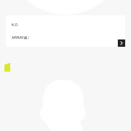
K.O
ARRAY歳 /