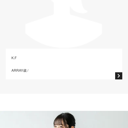
K.F
ARRAY歳 /