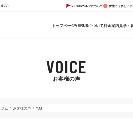
ェルス）
VERUSゴルフについて
女性にうれしいポ
トップページ
VERUSについて
料金案内
見学・
お客様の声
>
>
スジム
お客様の声
Y.M