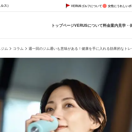
ェルス）
VERUSゴルフについて
女性にうれしいポ
トップページ
VERUSについて
料金案内
見学・
>
>
スジム
コラム
週一回のジム通いも意味がある！健康を手に入れる効果的なトレ