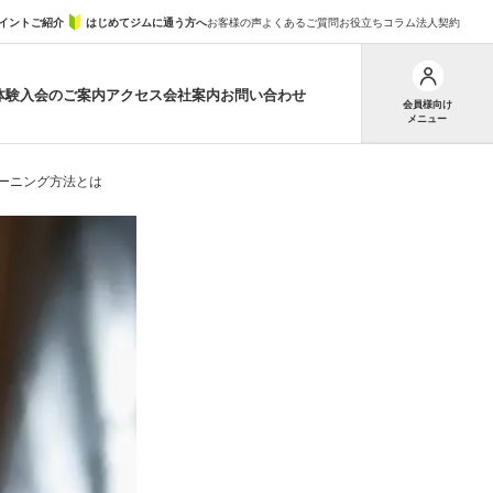
イントご紹介
はじめてジムに通う方へ
お客様の声
よくあるご質問
お役立ちコラム
法人契約
体験
入会のご案内
アクセス
会社案内
お問い合わせ
会員様向け
メニュー
ーニング方法とは