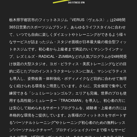
栃木県宇都宮市のフィットネスジム「VERUS〈ヴェルス〉」は24時間
365日営業のスポーツジムブランド。あらゆるライフスタイルに合わせ
て、いつでも自由に楽しくダイエットやトレーニングができるよう様々
なサービスが詰まったジム・スタジオ面積が日本最大級の複合型フィッ
トネスジムです。初心者から上級者まで満足のいくマシンラインナッ
プ、レズミルズ・RADICAL・ZUMBAなどの人気プログラムが24時間受
け放題の大型スタジオ。ヨガ・ピラティス・美尻トレーニングなどの目
的に応じたプロのインストラクターレッスンに加え、マシンピラティス
も導入し、姿勢改善・体幹強化・ボディメイクなど目的に合わせて無理
なく続けられる環境をご用意しています。さらに、完全個室で集中して
練習できる「シュミレーションゴルフ」エリアも完備。世界のプロも使
用する高性能シミュレーター「TRACKMAN」を導入し、初心者の方に
は安心して始められるサポートプログラムを、経験者・上級者の方には
本格的な環境をご提供しています。お客様のフィットネスをサポートす
る"パーソナルトレーニング"やトレーニング初心者のための無料レッス
ン"パーソナルレクチャー"、プロテインシェイクバーまで様々なサービ
スをご用意。VERUS〈ヴェルス〉は、あなたのフィットネスライフを