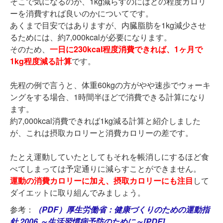
そこで気になるのが、1kg減らすのにはどの程度カロリ
ーを消費すれば良いのかについてです。
あくまで目安ではありますが、内臓脂肪を1kg減少させ
るためには、約7,000kcalが必要になります。
そのため、
一日に230kcal程度消費できれば、1ヶ月で
1kg程度減る計算
です。
先程の例で言うと、体重60kgの方がやや速歩でウォーキ
ングをする場合、1時間半ほどで消費できる計算になり
ます。
約7,000kcal消費できれば1kg減る計算と紹介しました
が、これは摂取カロリーと消費カロリーの差です。
たとえ運動していたとしてもそれを帳消しにするほど食
べてしまっては予定通りに減らすことができません。
運動の消費カロリーに加え、摂取カロリーにも注目
して
ダイエットに取り組んでみましょう。
参考：
（PDF）厚生労働省：健康づくりのための運動指
針 2006 ～生活習慣病予防のために～[PDF]